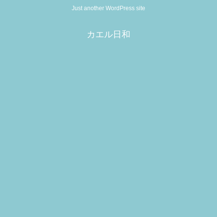
Just another WordPress site
カエル日和