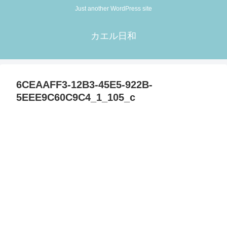
Just another WordPress site
カエル日和
6CEAAFF3-12B3-45E5-922B-
5EEE9C60C9C4_1_105_c